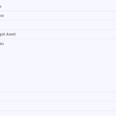
s
ya
gat Awet
au