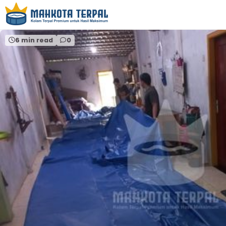
Home
harga terpal per meter purwokerto.
6 min read
0