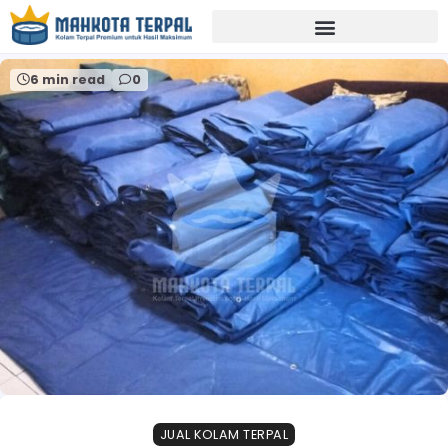
Home
jual terpal kolam gresik
6 min read
0
JUAL KOLAM TERPAL