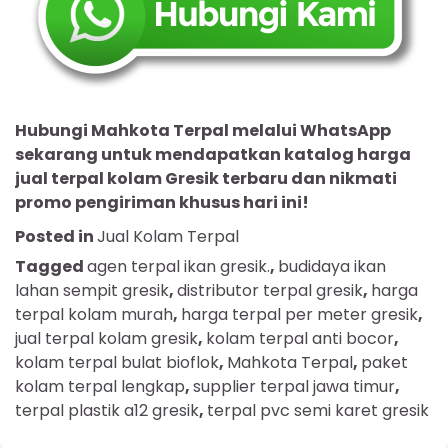
Hubungi Mahkota Terpal melalui WhatsApp
sekarang untuk mendapatkan katalog harga
jual terpal kolam Gresik terbaru dan nikmati
promo pengiriman khusus hari ini!
Posted in
Jual Kolam Terpal
Tagged
agen terpal ikan gresik.
,
budidaya ikan
lahan sempit gresik
,
distributor terpal gresik
,
harga
terpal kolam murah
,
harga terpal per meter gresik
,
jual terpal kolam gresik
,
kolam terpal anti bocor
,
kolam terpal bulat bioflok
,
Mahkota Terpal
,
paket
kolam terpal lengkap
,
supplier terpal jawa timur
,
terpal plastik a12 gresik
,
terpal pvc semi karet gresik