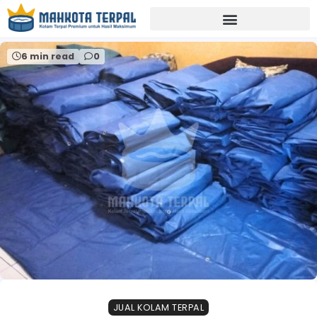
Home
jual terpal kolam surakarta
6 min read
0
JUAL KOLAM TERPAL