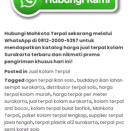
Hubungi Mahkota Terpal sekarang melalui
WhatsApp di 0812-2000-5357 untuk
mendapatkan katalog harga jual terpal kolam
Surakarta terbaru dan nikmati promo
pengiriman khusus hari ini!
Posted in
Jual Kolam Terpal
Tagged
agen terpal ikan solo.
,
budidaya ikan lahan
sempit surakarta
,
distributor terpal solo
,
harga
terpal kolam murah
,
harga terpal per meter
surakarta
,
jual terpal kolam surakarta
,
kolam terpal
anti bocor
,
kolam terpal bulat bioflok
,
Mahkota
Terpal
,
paket kolam terpal lengkap
,
supplier terpal
jawa tengah
,
terpal plastik a12 surakarta
,
terpal pvc
semi karet solo