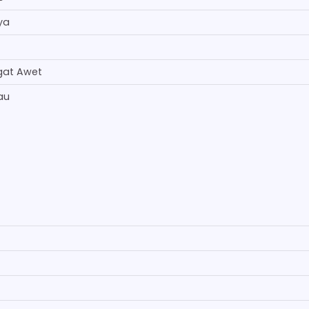
ya
gat Awet
au