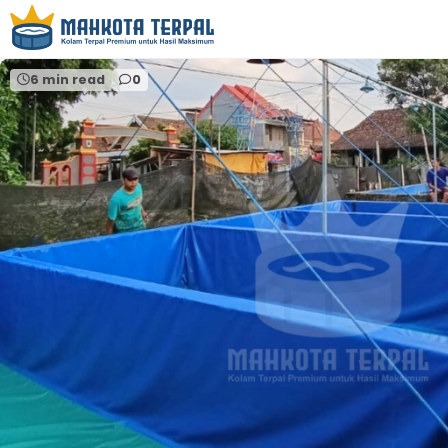
Home
kolam terpal pekarangan
6 min read
0