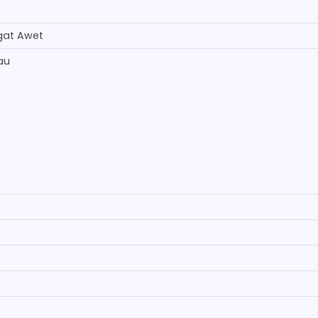
gat Awet
au