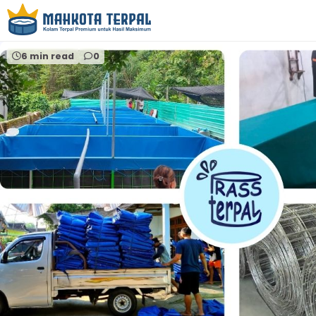
Home
ternak ikan nila
6 min read
0