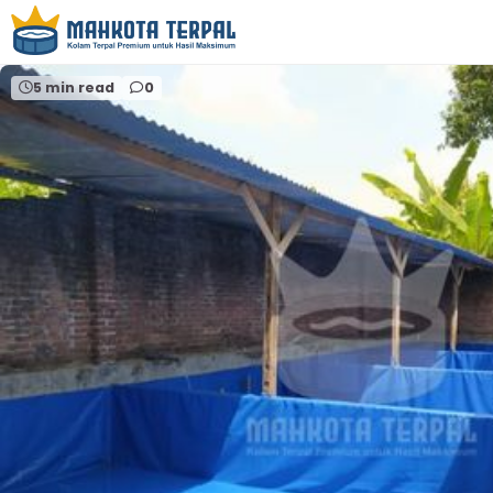
Home
terpal plastik a12 malang
5 min read
0