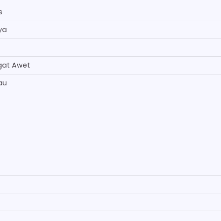
s
ya
gat Awet
au