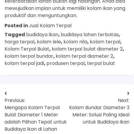
keterbatasan lahan bukan lagi halangan. Anda bisa
mewujudkan impian untuk memiliki kolam ikan yang
produktif dan menguntungkan.
Posted in
Jual Kolam Terpal
Tagged
budidaya ikan
,
budidaya lahan terbatas
,
harga terpal
,
kolam lele
,
kolam nila
,
kolam terpal
,
Kolam Terpal Bulat
,
kolam terpal bulat diameter 2
,
kolam terpal bundar
,
kolam terpal diameter 2
,
kolam terpal jadi
,
produsen terpal
,
terpal bulat
Previous:
Next:
Mengapa Kolam Terpal
Kolam Bundar Diameter 3
Bulat Diameter 1 Meter
Meter: Solusi Paling Ideal
adalah Pilihan Tepat untuk
untuk Budidaya Ikan
Budidaya Ikan di Lahan