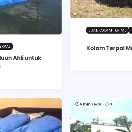
JUAL KOLAM TERPAL
ERPAL
Kolam Terpal Mu
uan Ahli untuk
a
4 min read
0