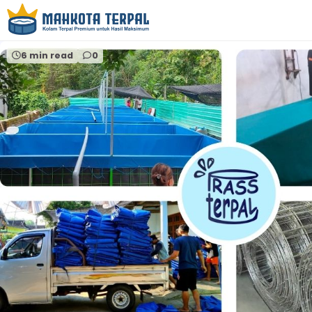
Home
kolam terpal
6 min read
0