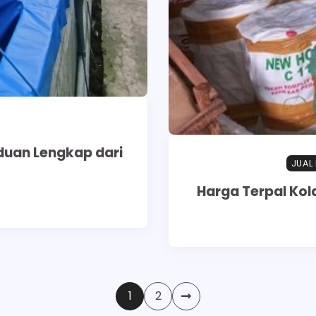
duan Lengkap dari
JUAL
Harga Terpal Kol
1
2