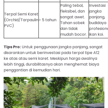
Paling tebal,
Investasi
fleksibel, dan
jangka
Terpal Semi Karet
sangat awet.
panjang,
(Orchid/Tarpaulin
> 5 tahun
Tahan sobek
budidaya
PVC)
dan tidak
profesiona
mudah bocor.
ikan koi.
Tips Pro:
Untuk penggunaan jangka panjang, sangat
disarankan untuk berinvestasi pada terpal tipe A12
ke atas atau semi karet. Meskipun harga awalnya
lebih tinggi, durabilitasnya akan menghemat biaya
penggantian di kemudian hari.