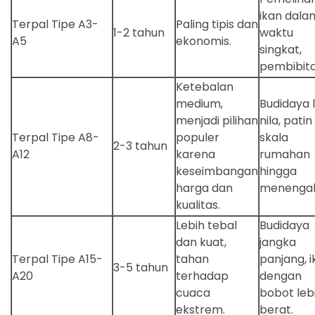
ikan dala
Terpal Tipe A3-
Paling tipis dan
1-2 tahun
waktu
A5
ekonomis.
singkat,
pembibita
Ketebalan
medium,
Budidaya l
menjadi pilihan
nila, patin
Terpal Tipe A8-
populer
skala
2-3 tahun
A12
karena
rumahan
keseimbangan
hingga
harga dan
menenga
kualitas.
Lebih tebal
Budidaya
dan kuat,
jangka
Terpal Tipe A15-
tahan
panjang, 
3-5 tahun
A20
terhadap
dengan
cuaca
bobot leb
ekstrem.
berat.