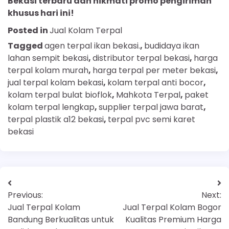
Bekasi terbaru dan nikmati promo pengiriman
khusus hari ini!
Posted in
Jual Kolam Terpal
Tagged
agen terpal ikan bekasi.
,
budidaya ikan
lahan sempit bekasi
,
distributor terpal bekasi
,
harga
terpal kolam murah
,
harga terpal per meter bekasi
,
jual terpal kolam bekasi
,
kolam terpal anti bocor
,
kolam terpal bulat bioflok
,
Mahkota Terpal
,
paket
kolam terpal lengkap
,
supplier terpal jawa barat
,
terpal plastik a12 bekasi
,
terpal pvc semi karet
bekasi
Previous:
Next:
Jual Terpal Kolam
Jual Terpal Kolam Bogor
Bandung Berkualitas untuk
Kualitas Premium Harga